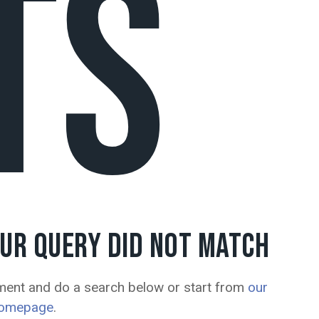
TS
OUR QUERY DID NOT MATCH
ment and do a search below or start from
our
omepage
.