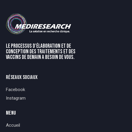
e
r
n
a
t
i
v
LE PROCESSUS D'ÉLABORATION ET DE
e
CONCEPTION DES TRAITEMENTS ET DES
:
VACCINS DE DEMAIN A BESOIN DE VOUS.
RÉSEAUX SOCIAUX
Facebook
Instagram
MENU
Accueil